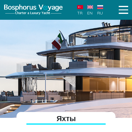
TR
EN
RU
Яхты