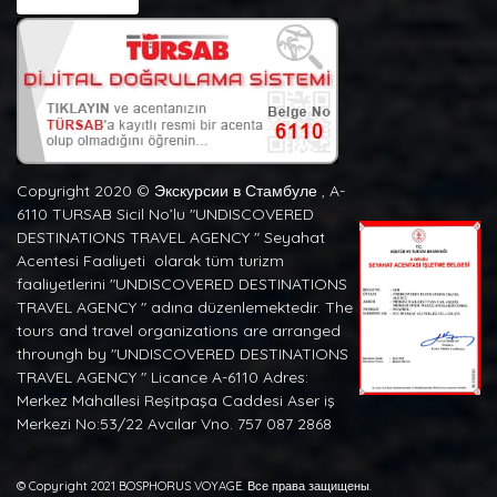
Copyright 2020 ©️ Экскурсии в Стамбуле , A-
6110 TURSAB Sicil No’lu "UNDISCOVERED
DESTINATIONS TRAVEL AGENCY " Seyahat
Acentesi Faaliyeti olarak tüm turizm
faaliyetlerini "UNDISCOVERED DESTINATIONS
TRAVEL AGENCY " adına düzenlemektedir. The
tours and travel organizations are arranged
throungh by "UNDISCOVERED DESTINATIONS
TRAVEL AGENCY " Licance A-6110 Adres:
Merkez Mahallesi Reşitpaşa Caddesi Aser iş
Merkezi No:53/22 Avcılar Vno. 757 087 2868
© Copyright 2021 BOSPHORUS VOYAGE. Все права защищены.