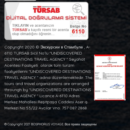
Copyright 2020 ©️ Экскурсии в Стамбуле , A-
6110 TURSAB Sicil No’lu "UNDISCOVERED
DESTINATIONS TRAVEL AGENCY " Seyahat
Acentesi Faaliyeti olarak tüm turizm
faaliyetlerini "UNDISCOVERED DESTINATIONS
TRAVEL AGENCY " adına düzenlemektedir. The
tours and travel organizations are arranged
throungh by "UNDISCOVERED DESTINATIONS
TRAVEL AGENCY " Licance A-6110 Adres:
Merkez Mahallesi Reşitpaşa Caddesi Aser iş
Merkezi No:53/22 Avcılar Vno. 757 087 2868
© Copyright 2021 BOSPHORUS VOYAGE. Все права защищены.