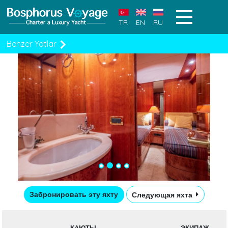
TR
EN
RU
Benzer Yatlar
Забронировать эту яхту
Следующая яхта