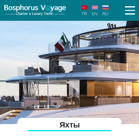
TR
EN
RU
Яхты