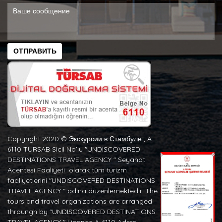
ОТПРАВИТЬ
Copyright 2020 ©️ Экскурсии в Стамбуле , A-
6110 TURSAB Sicil No’lu "UNDISCOVERED
DESTINATIONS TRAVEL AGENCY " Seyahat
Acentesi Faaliyeti olarak tüm turizm
faaliyetlerini "UNDISCOVERED DESTINATIONS
TRAVEL AGENCY " adına düzenlemektedir. The
tours and travel organizations are arranged
throungh by "UNDISCOVERED DESTINATIONS
TRAVEL AGENCY " Licance A-6110 Adres: