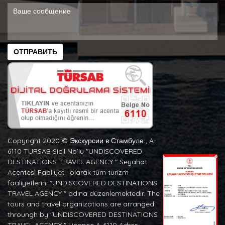
ОТПРАВИТЬ
Copyright 2020 ©️ Экскурсии в Стамбуле , A-
6110 TURSAB Sicil No’lu "UNDISCOVERED
DESTINATIONS TRAVEL AGENCY " Seyahat
Acentesi Faaliyeti olarak tüm turizm
faaliyetlerini "UNDISCOVERED DESTINATIONS
TRAVEL AGENCY " adına düzenlemektedir. The
tours and travel organizations are arranged
throungh by "UNDISCOVERED DESTINATIONS
TRAVEL AGENCY " Licance A-6110 Adres: